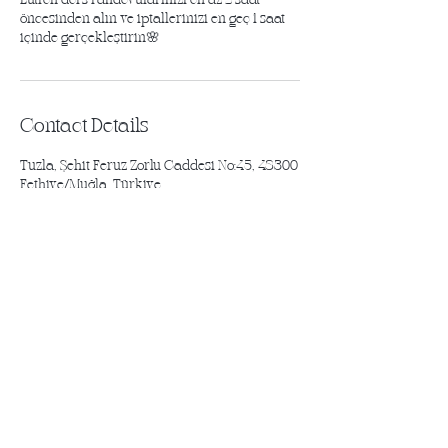
Lütfen ders randevularınızı en az 2 saat
öncesinden alın ve iptallerinizi en geç 1 saat
içinde gerçekleştirin🌸
Contact Details
Tuzla, Şehit Feruz Zorlu Caddesi No:45, 48300
Fethiye/Muğla, Türkiye
yenilikler için abone olun
abonelik