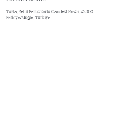
Tuzla, Şehit Feruz Zorlu Caddesi No:45, 48300
Fethiye/Muğla, Türkiye
yenilikler için abone olun
abonelik
Adres: Tuzla, Şht. Feruz Zorlu Cd 45/B,
48300 Fethiye/Muğla