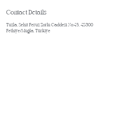
Contact Details
Tuzla, Şehit Feruz Zorlu Caddesi No:45, 48300
Fethiye/Muğla, Türkiye
yenilikler için abone olun
abonelik
Adres: Tuzla, Şht. Feruz Zorlu Cd 45/B,