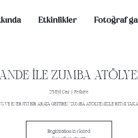
kında
Etkinlikler
Fotoğraf gal
ANDE İLE ZUMBA ATÖLYE
25 Eyl Çar
  |  
Fethiye
S VE ENERJİYİ BİR ARAYA GEİTİREN ZUMBA ATÖLYEMİZLE RİTMİ YAKA
Registration is closed